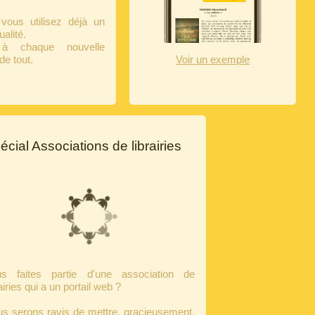
ous utilisez déjà un
alité.
 à chaque nouvelle
de tout.
Voir un exemple
écial Associations de librairies
us faites partie d'une association de
rairies qui a un portail web ?
s serons ravis de mettre, gracieusement,