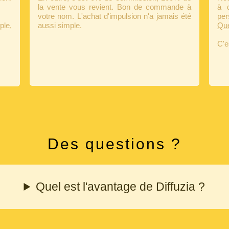
la vente vous revient. Bon de commande à
à d
votre nom. L'achat d'impulsion n'a jamais été
per
ple,
aussi simple.
Que
C'e
Des questions ?
Quel est l'avantage de Diffuzia ?