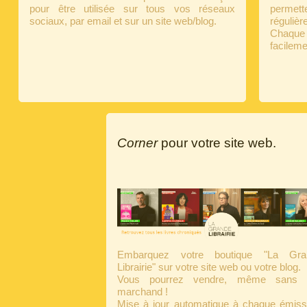
pour être utilisée sur tous vos réseaux
perme
sociaux, par email et sur un site web/blog.
régulièr
Chaqu
facileme
Corner
pour votre site web.
Embarquez votre boutique "La Gra
Librairie" sur votre site web ou votre blog.
Vous pourrez vendre, même sans s
marchand !
Mise à jour automatique à chaque émiss