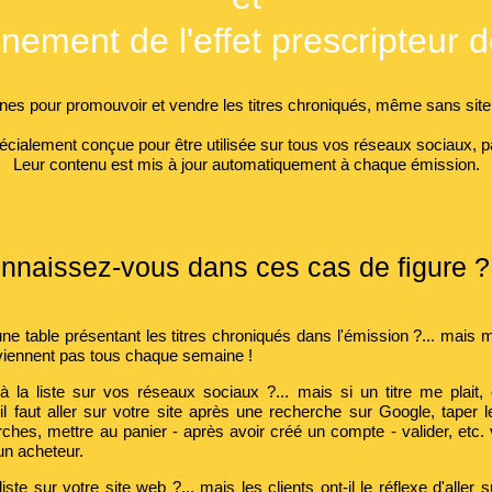
inement de l'effet prescripteur 
rines pour promouvoir et vendre les titres chroniqués, même sans sit
cialement conçue pour être utilisée sur tous vos réseaux sociaux, pa
Leur contenu est mis à jour automatiquement à chaque émission.
nnaissez-vous dans ces cas de figure ?
ne table présentant les titres chroniqués dans l'émission ?... mais
 viennent pas tous chaque semaine !
 la liste sur vos réseaux sociaux ?... mais si un titre me plait, es
 faut aller sur votre site après une recherche sur Google, taper le
ches, mettre au panier - après avoir créé un compte - valider, etc
un acheteur.
iste sur votre site web ?... mais les clients ont-il le réflexe d'aller 