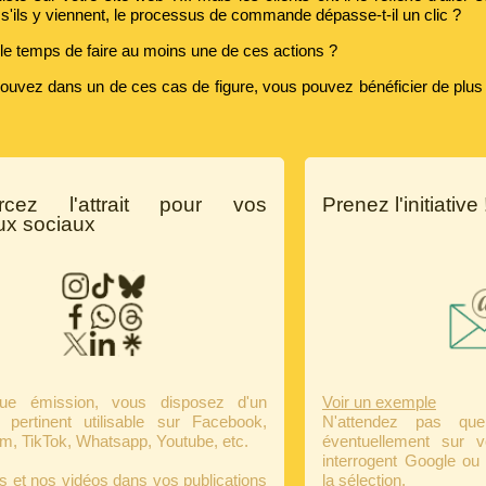
'ils y viennent, le processus de commande dépasse-t-il un clic ?
le temps de faire au moins une de ces actions ?
rouvez dans un de ces cas de figure, vous pouvez bénéficier de plu
rcez l'attrait pour vos
Prenez l'initiative 
ux sociaux
ue émission, vous disposez d'un
Voir un exemple
 pertinent utilisable sur Facebook,
N'attendez pas que 
m, TikTok, Whatsapp, Youtube, etc.
éventuellement sur v
interrogent Google ou 
s et nos vidéos dans vos publications
la sélection.