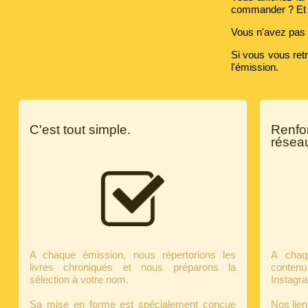
commander ? Et s
Vous n'avez pas 
Si vous vous ret
l'émission.
C'est tout simple.
Renfo
résea
A chaque émission, nous répertorions les
A chaq
livres chroniqués et nous préparons la
contenu
sélection à votre nom.
Instagra
Sa mise en forme est spécialement conçue
Nos lien