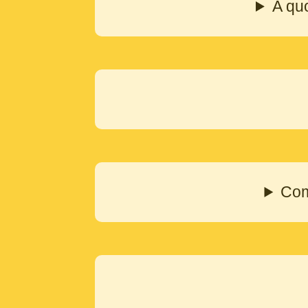
A quo
Com