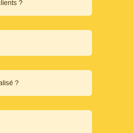
lients ?
alisé ?