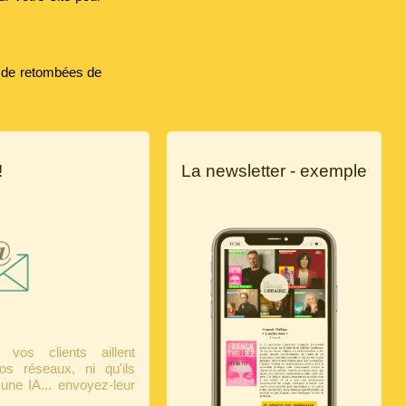
s de retombées de
!
La newsletter - exemple
vos clients aillent
os réseaux, ni qu'ils
une IA... envoyez-leur