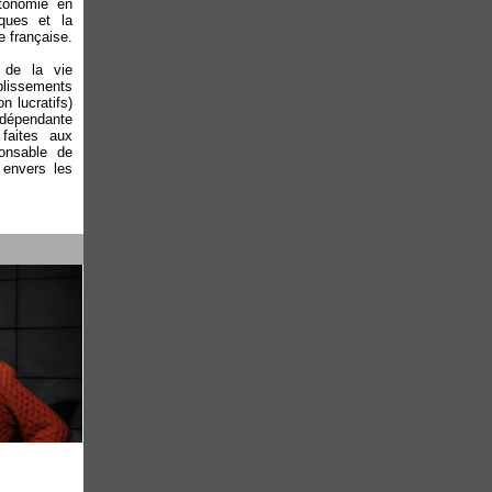
utonomie en
sques et la
e française.
 de la vie
blissements
n lucratifs)
ndépendante
 faites aux
ponsable de
 envers les