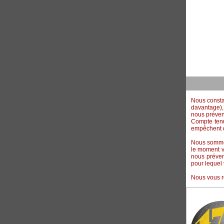
Nous constat
davantage),
nous préveni
Compte tenu
empêchent d'
Nous sommes
le moment v
nous préven
pour lequel 
Nous vous r