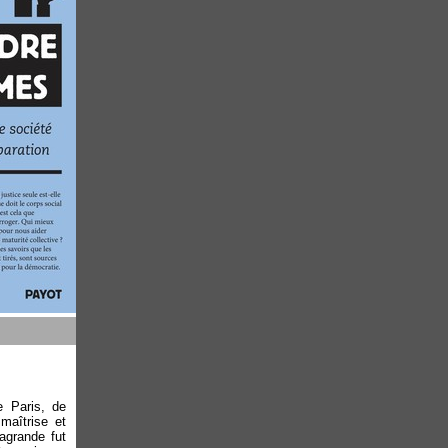
de Paris, de
 maîtrise et
agrande fut