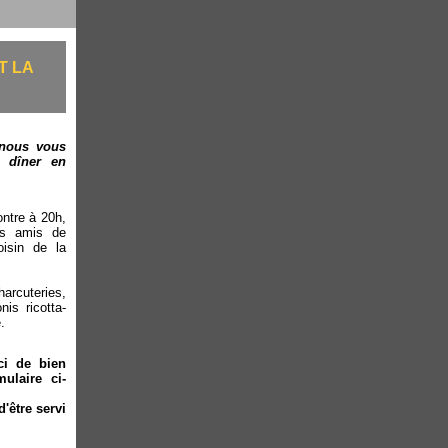
T LA
 nous vous
n dîner en
ontre à 20h,
os amis de
oisin de la
arcuteries,
nis ricotta-
.
ci de bien
mulaire ci-
'être servi