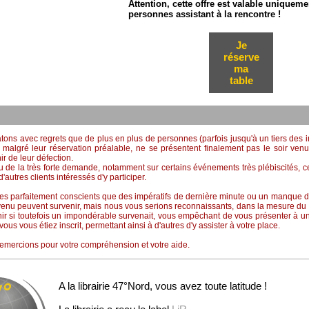
Attention, cette offre est valable uniqueme
personnes assistant à la rencontre !
Je
réserve
ma
table
ons avec regrets que de plus en plus de personnes (parfois jusqu'à un tiers des in
 malgré leur réservation préalable, ne se présentent finalement pas le soir venu
r de leur défection.
 de la très forte demande, notamment sur certains événements très plébiscités, 
autres clients intéressés d'y participer.
 parfaitement conscients que des impératifs de dernière minute ou un manque d
enu peuvent survenir, mais nous vous serions reconnaissants, dans la mesure du 
ir si toutefois un impondérable survenait, vous empêchant de vous présenter à 
vous vous étiez inscrit, permettant ainsi à d'autres d'y assister à votre place.
emercions pour votre compréhension et votre aide.
A la librairie 47°Nord, vous avez toute latitude !