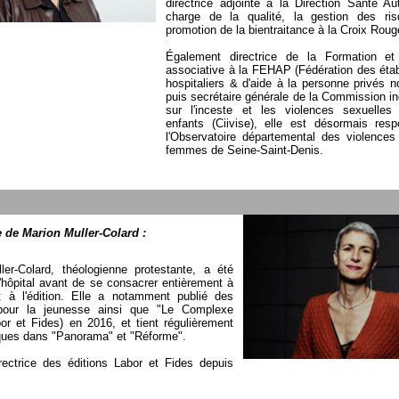
directrice adjointe à la Direction Santé A
charge de la qualité, la gestion des ri
promotion de la bientraitance à la Croix Roug
Également directrice de la Formation et
associative à la FEHAP (Fédération des éta
hospitaliers & d'aide à la personne privés no
puis secrétaire générale de la Commission i
sur l'inceste et les violences sexuelles
enfants (Ciivise), elle est désormais res
l'Observatoire départemental des violences
femmes de Seine-Saint-Denis.
 de Marion Muller-Colard :
ler-Colard, théologienne protestante, a été
'hôpital avant de se consacrer entièrement à
 et à l'édition. Elle a notamment publié des
pour la jeunesse ainsi que "Le Complexe
bor et Fides) en 2016, et tient régulièrement
ques dans "Panorama" et "Réforme".
irectrice des éditions Labor et Fides depuis