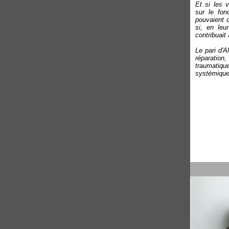
Et si les 
sur le fon
pouvaient 
si, en leu
contribuait
Le pari d'A
réparatio
traumatiqu
systémique