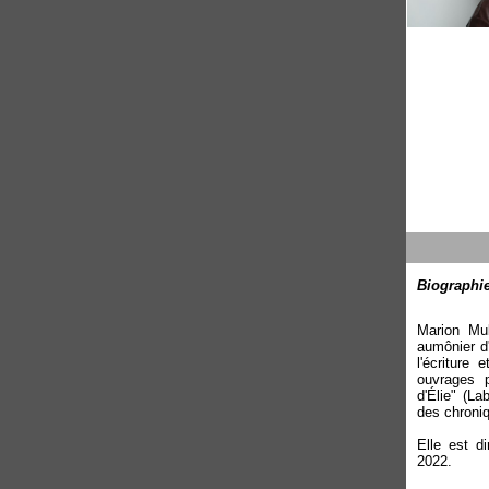
Biographie
Marion Mul
aumônier d
l'écriture
ouvrages 
d'Élie" (La
des chroni
Elle est d
2022.