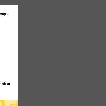
uniqué
haine