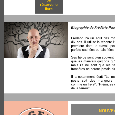
Je
réserve le
livre
Biographie de Frédéric Paul
Frédéric Paulin écrit des r
dix ans. Il utilise la récent
première dont le travail peu
parfois cachées ou falsifiées p
Ses héros sont bien souvent p
que les mauvais garçons qu'i
mais ils ne sont que les t
frontières ne seront jamais pl
Il a notamment écrit "Le mo
peste soit des mangeurs 
comme un frère", "Prémices d
de la terreur".
NOUVEA