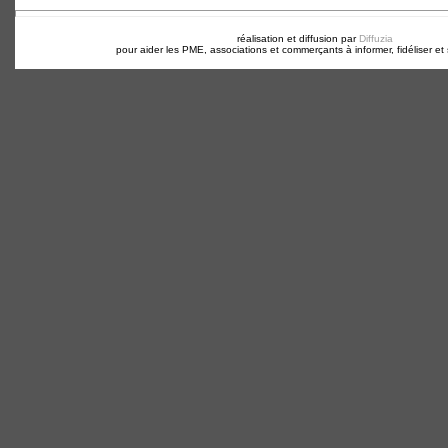
réalisation et diffusion par
Diffuzia
pour aider les PME, associations et commerçants à informer, fidéliser et