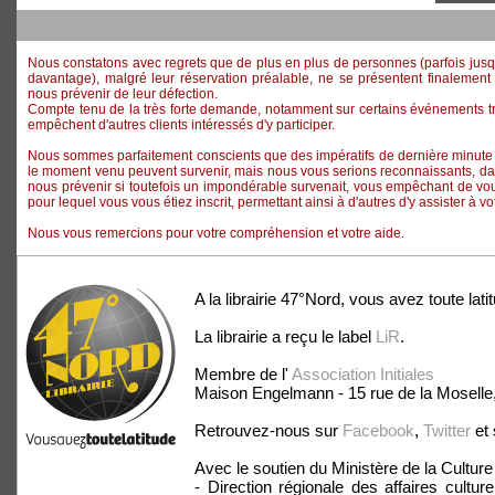
Nous constatons avec regrets que de plus en plus de personnes (parfois jusqu'à
davantage), malgré leur réservation préalable, ne se présentent finalement 
nous prévenir de leur défection.
Compte tenu de la très forte demande, notamment sur certains événements tr
empêchent d'autres clients intéressés d'y participer.
Nous sommes parfaitement conscients que des impératifs de dernière minut
le moment venu peuvent survenir, mais nous vous serions reconnaissants, da
nous prévenir si toutefois un impondérable survenait, vous empêchant de v
pour lequel vous vous étiez inscrit, permettant ainsi à d'autres d'y assister à vo
Nous vous remercions pour votre compréhension et votre aide.
A la librairie 47°Nord, vous avez toute latit
La librairie a reçu le label
LiR
.
Membre de l'
Association Initiales
Maison Engelmann - 15 rue de la Moselle
Retrouvez-nous sur
Facebook
,
Twitter
et
Avec le soutien du Ministère de la Cultur
- Direction régionale des affaires cultur