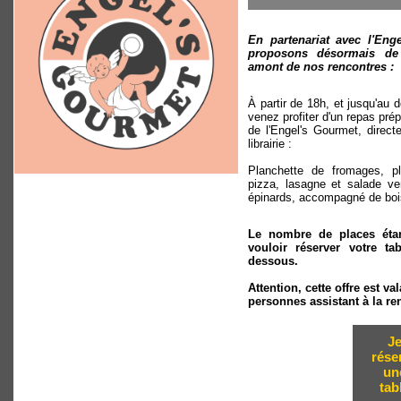
En partenariat avec l'Eng
proposons désormais de 
amont de nos rencontres :
À partir de 18h, et jusqu'au 
venez profiter d'un repas pré
de l'Engel's Gourmet, direct
librairie :
Planchette de fromages, pl
pizza, lasagne et salade ver
épinards, accompagné de bois
Le nombre de places étan
vouloir réserver votre tab
dessous.
Attention, cette offre est v
personnes assistant à la re
J
rése
un
tab