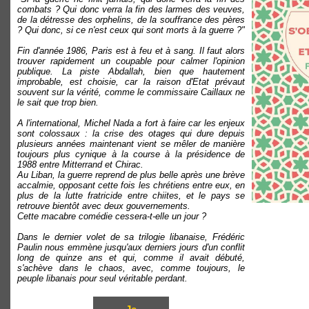
combats ? Qui donc verra la fin des larmes des veuves,
de la détresse des orphelins, de la souffrance des pères
? Qui donc, si ce n'est ceux qui sont morts à la guerre ?"
Fin d'année 1986, Paris est à feu et à sang. Il faut alors
trouver rapidement un coupable pour calmer l'opinion
publique. La piste Abdallah, bien que hautement
improbable, est choisie, car la raison d'Etat prévaut
souvent sur la vérité, comme le commissaire Caillaux ne
le sait que trop bien.
A l'international, Michel Nada a fort à faire car les enjeux
sont colossaux : la crise des otages qui dure depuis
plusieurs années maintenant vient se mêler de manière
toujours plus cynique à la course à la présidence de
1988 entre Mitterrand et Chirac.
Au Liban, la guerre reprend de plus belle après une brève
accalmie, opposant cette fois les chrétiens entre eux, en
plus de la lutte fratricide entre chiites, et le pays se
retrouve bientôt avec deux gouvernements.
Cette macabre comédie cessera-t-elle un jour ?
Dans le dernier volet de sa trilogie libanaise, Frédéric
Paulin nous emmène jusqu'aux derniers jours d'un conflit
long de quinze ans et qui, comme il avait débuté,
s'achève dans le chaos, avec, comme toujours, le
peuple libanais pour seul véritable perdant.