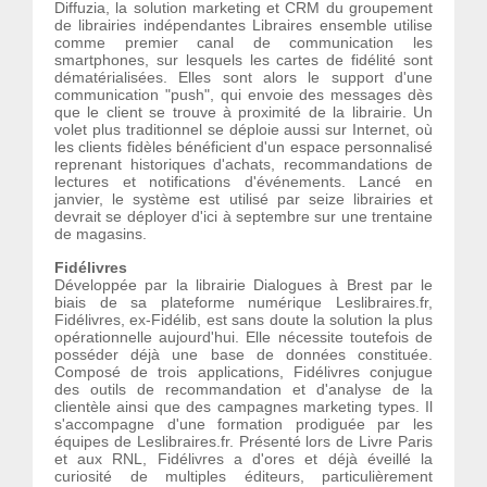
Diffuzia, la solution marketing et CRM du groupement
de librairies indépendantes Libraires ensemble utilise
comme premier canal de communication les
smartphones, sur lesquels les cartes de fidélité sont
dématérialisées. Elles sont alors le support d'une
communication "push", qui envoie des messages dès
que le client se trouve à proximité de la librairie. Un
volet plus traditionnel se déploie aussi sur Internet, où
les clients fidèles bénéficient d'un espace personnalisé
reprenant historiques d'achats, recommandations de
lectures et notifications d'événements. Lancé en
janvier, le système est utilisé par seize librairies et
devrait se déployer d'ici à septembre sur une trentaine
de magasins.
Fidélivres
Développée par la librairie Dialogues à Brest par le
biais de sa plateforme numérique Leslibraires.fr,
Fidélivres, ex-Fidélib, est sans doute la solution la plus
opérationnelle aujourd'hui. Elle nécessite toutefois de
posséder déjà une base de données constituée.
Composé de trois applications, Fidélivres conjugue
des outils de recommandation et d'analyse de la
clientèle ainsi que des campagnes marketing types. Il
s'accompagne d'une formation prodiguée par les
équipes de Leslibraires.fr. Présenté lors de Livre Paris
et aux RNL, Fidélivres a d'ores et déjà éveillé la
curiosité de multiples éditeurs, particulièrement